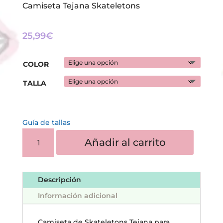
Camiseta Tejana Skateletons
25,99
€
COLOR
TALLA
Guía de tallas
CAMISETA
Añadir al carrito
TEJANA
SKATELETONS
CANTIDAD
Descripción
Información adicional
Camiseta de Skateletons Tejana para