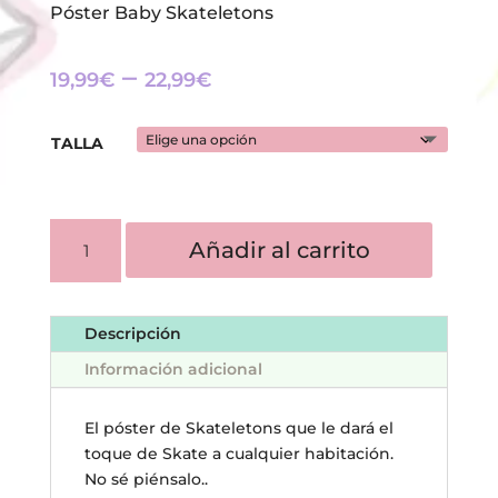
Póster Baby Skateletons
–
19,99
€
22,99
€
TALLA
PÓSTER
Añadir al carrito
BABY
SKATELETONS
CANTIDAD
Descripción
Información adicional
El póster de Skateletons que le dará el
toque de Skate a cualquier habitación.
No sé piénsalo..