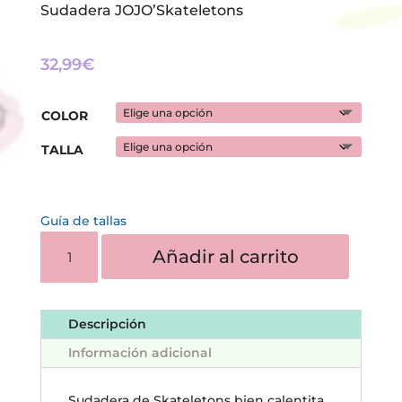
Sudadera JOJO’Skateletons
32,99
€
COLOR
TALLA
Guía de tallas
SUDADERA
Añadir al carrito
JOJO'SKATELETONS
CANTIDAD
Descripción
Información adicional
Sudadera de Skateletons bien calentita